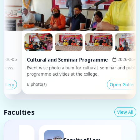
05
Cultural and Seminar Programme
2026-06-04
Event-wise photo album for cultural, seminar and public
P
programme activities at the college.
s
y
Open Gallery
6 photo(s)
3
Faculties
View All
f Commerce
Faculty of Law