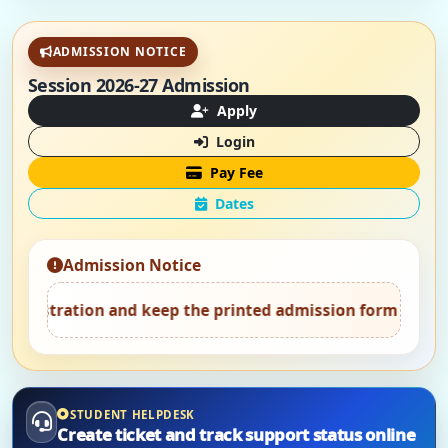
ADMISSION NOTICE
Session 2026-27 Admission
Apply
Login
Pay Fee
Dates
Admission Notice
on and keep the printed admission form safely.
•
Attend c
STUDENT HELPDESK
Create ticket and track support status online