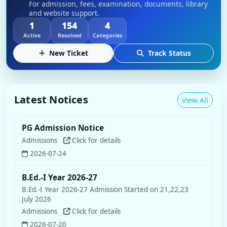
For admission, fees, examination, documents, library
and website support.
1
154
4
Active
Resolved
Categories
New Ticket
Track Status
Latest Notices
View All
PG Admission Notice
Admissions
Click for details
2026-07-24
B.Ed.-I Year 2026-27
B.Ed.-I Year 2026-27 Admission Started on 21,22,23
July 2026
Admissions
Click for details
2026-07-20