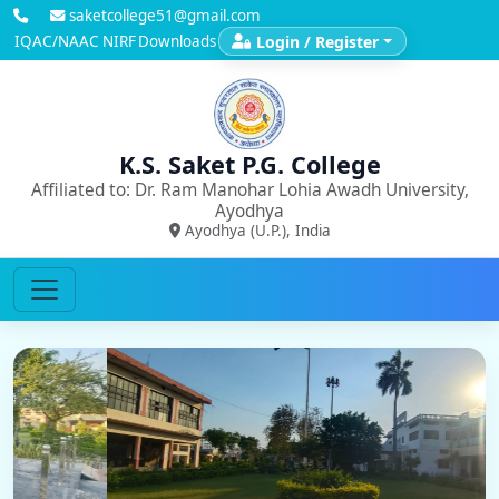
saketcollege51@gmail.com
IQAC/NAAC
NIRF
Downloads
Login / Register
K.S. Saket P.G. College
Affiliated to: Dr. Ram Manohar Lohia Awadh University,
Ayodhya
Ayodhya (U.P.), India