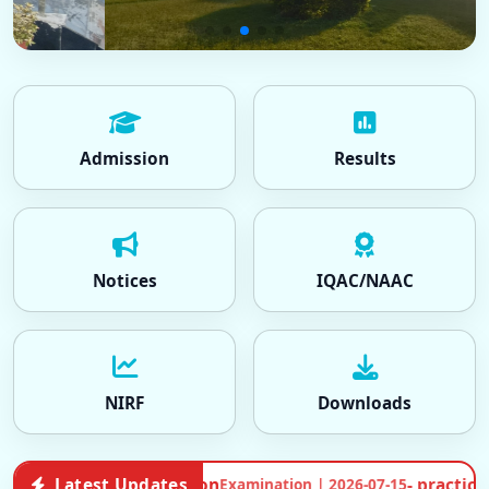
Admission
Results
Notices
IQAC/NAAC
NIRF
Downloads
Latest Updates
- practical examination Click Here More Details
•
प
2026-07-15