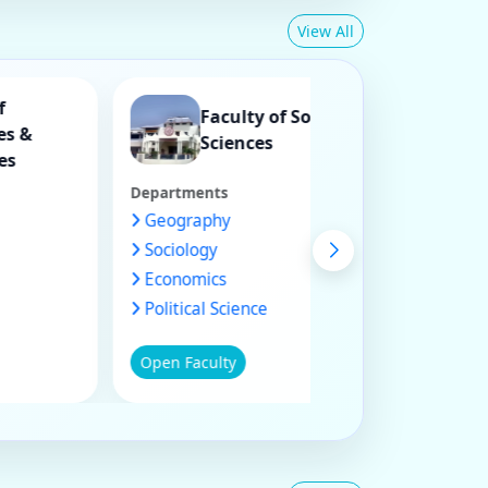
View All
aculty of
Faculty of Social
Languages &
Sciences
Literatures
Departments
nts
Geography
Sociology
Economics
Political Science
Psychology
Open Faculty
Public Administration
ulty