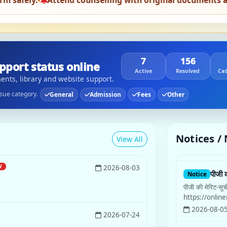
ounselling with original documents and one photocopy se
7
156
pport status online
Active
Resolved
Cat
ents, library and website support.
sue category.
General
Admission
Fees
Other
Notices 
View All
W
पीजी 
2026-08-03
Notice
पीजी की मेरिट-सू
https://onli
2026-08-0
2026-07-24