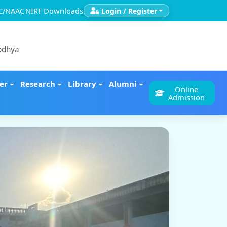
C/NAAC
NIRF
Downloads
Login / Register
yodhya
er
Research
Library
Alumni
Online
Admission