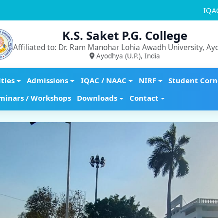
IQA
K.S. Saket P.G. College
Affiliated to: Dr. Ram Manohar Lohia Awadh University, A
Ayodhya (U.P.), India
lties
Admissions
IQAC / NAAC
NIRF
Student Corn
minars / Workshops
Downloads
Contact