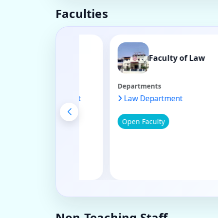
Faculties
Faculty of
Faculty o
Commerce
Departments
Departments
Commerce Department
Law Department
Open Faculty
Open Faculty
Non-Teaching Staff