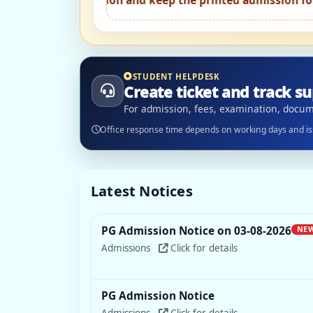
on and keep the printed admission form safely.
•
Attend c
STUDENT HELPDESK
Create ticket and track su
For admission, fees, examination, docum
Office response time depends on working days and is
Latest Notices
PG Admission Notice on 03-08-2026
NE
Admissions
Click for details
PG Admission Notice
Admissions
Click for details