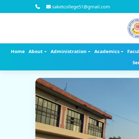
saketcollege51@gmail.com
Home
About
Administration
Academics
Facu
Se