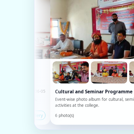
26-06-05
Cultural and Seminar Programme
P.G.
Event-wise photo album for cultural, seminar and publi
activities at the college.
allery
6 photo(s)