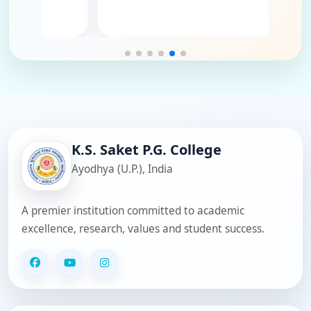
a - Routine Clerk
Pandey - Clerk
ey - Clerk
stava - Clerk
n Singh - Clerk
mar Pandey - Clerk
K.S. Saket P.G. College
Ayodhya (U.P.), India
A premier institution committed to academic
excellence, research, values and student success.