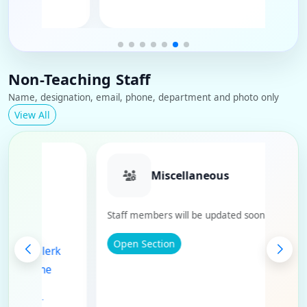
Non-Teaching Staff
Name, designation, email, phone, department and photo only
View All
 Department
Miscellaneous
Staff members will be updated soon.
gh - Cataloguer
Open Section
dav - Library Clerk
ap Singh - Routine
a - Routine Clerk