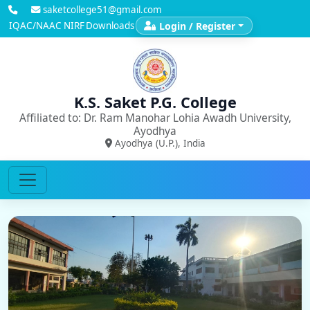
saketcollege51@gmail.com
IQAC/NAAC
NIRF
Downloads
Login / Register
K.S. Saket P.G. College
Affiliated to: Dr. Ram Manohar Lohia Awadh University,
Ayodhya
Ayodhya (U.P.), India