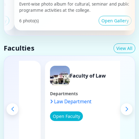
Event-wise photo album for cultural, seminar and public
Photo
programme activities at the college.
stud
Open Gallery
6 photo(s)
3 pho
Faculties
View All
y of Commerce
Faculty of Law
Departments
artment
Law Department
Open Faculty