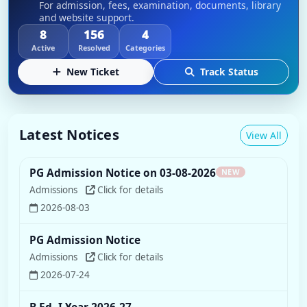
For admission, fees, examination, documents, library
and website support.
8
156
4
Active
Resolved
Categories
New Ticket
Track Status
Latest Notices
View All
PG Admission Notice on 03-08-2026
NEW
Admissions
Click for details
2026-08-03
PG Admission Notice
Admissions
Click for details
2026-07-24