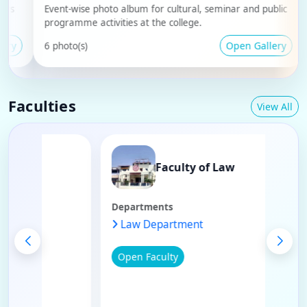
Event-wise photo album for cultural, seminar and public
Phot
programme activities at the college.
stu
Open Gallery
6 photo(s)
3 ph
Faculties
View All
 of Commerce
Faculty of Law
Departments
rtment
Law Department
Open Faculty