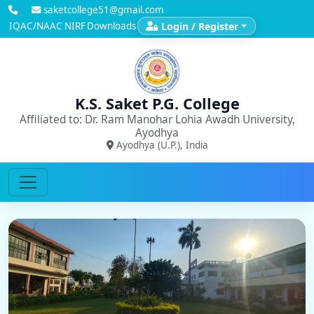
saketcollege51@gmail.com
IQAC/NAAC
NIRF
Downloads
Login / Register
K.S. Saket P.G. College
Affiliated to: Dr. Ram Manohar Lohia Awadh University,
Ayodhya
Ayodhya (U.P.), India