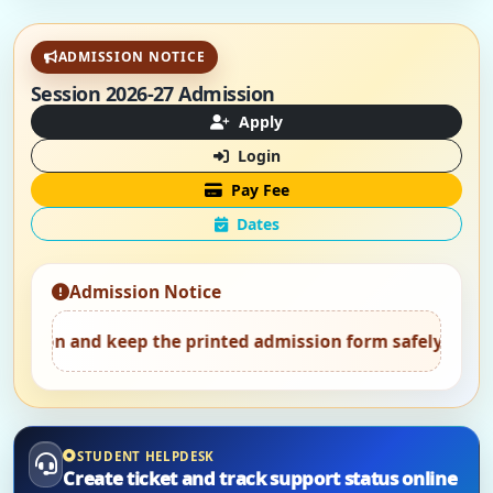
ADMISSION NOTICE
Session 2026-27 Admission
Apply
Login
Pay Fee
Dates
Admission Notice
d keep the printed admission form safely.
•
Attend counse
STUDENT HELPDESK
Create ticket and track support status online