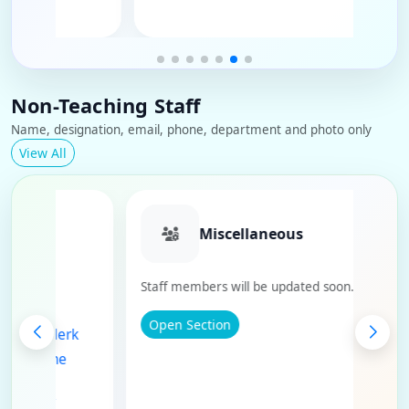
Non-Teaching Staff
Name, designation, email, phone, department and photo only
View All
Department
Miscellaneous
Staff members will be updated soon.
h - Cataloguer
Open Section
av - Library Clerk
p Singh - Routine
 - Routine Clerk