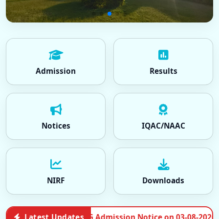
Admission
Results
Notices
IQAC/NAAC
NIRF
Downloads
ce on 03-08-2026
Latest Updates
•
PG Admission Noti
Admissions | 2026-08-03