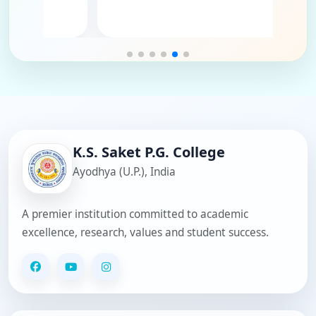
 - Routine Clerk
andey - Clerk
y - Clerk
tava - Clerk
 Singh - Clerk
ar Pandey - Clerk
K.S. Saket P.G. College
Ayodhya (U.P.), India
A premier institution committed to academic
excellence, research, values and student success.