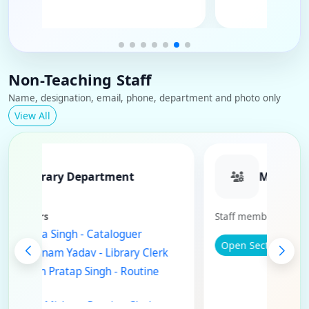
Non-Teaching Staff
Name, designation, email, phone, department and photo only
View All
Library Department
Mis
Staff Members
Staff members
Dr. Priyanka Singh - Cataloguer
Open Sectio
Mr. Ram Janam Yadav - Library Clerk
Mr. Mukesh Pratap Singh - Routine
Clerk
Mr. Ranjan Mishra - Routine Clerk