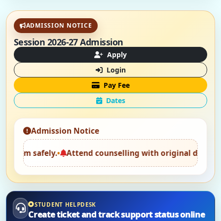
ADMISSION NOTICE
Session 2026-27 Admission
Apply
Login
Pay Fee
Dates
Admission Notice
fely.
•
Attend counselling with original documents and o
STUDENT HELPDESK
Create ticket and track support status online