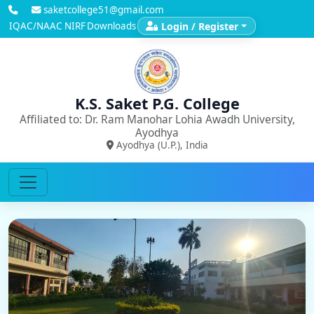
saketcollege51@gmail.com
IQAC/NAAC
NIRF
Downloads
Login / Register
K.S. Saket P.G. College
Affiliated to: Dr. Ram Manohar Lohia Awadh University,
Ayodhya
Ayodhya (U.P.), India