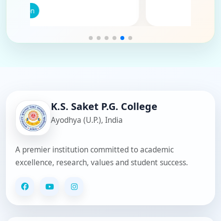
Open Section
Dr. Nishma Shukla - Routine Clerk
Mr. Arun Kumar Pandey - Clerk
Smt. Seema Pandey - Clerk
Smt. Madhu Srivastava - Clerk
Mr. Batuk Narayan Singh - Clerk
Mr. Ravindra Kumar Pandey - Clerk
K.S. Saket P.G. College
Ayodhya (U.P.), India
A premier institution committed to academic
excellence, research, values and student success.