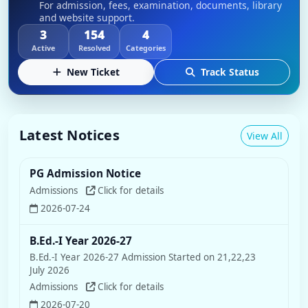
For admission, fees, examination, documents, library
and website support.
3
154
4
Active
Resolved
Categories
New Ticket
Track Status
Latest Notices
View All
PG Admission Notice
Admissions
Click for details
2026-07-24
B.Ed.-I Year 2026-27
B.Ed.-I Year 2026-27 Admission Started on 21,22,23
July 2026
Admissions
Click for details
2026-07-20