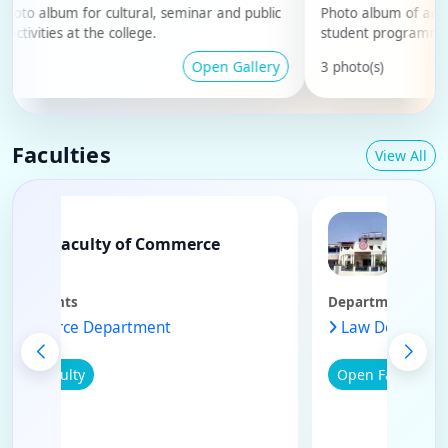
album for cultural, seminar and public
Photo album of academic 
ies at the college.
student programme mom
Open Gallery
3 photo(s)
Faculties
View All
Faculty of Commerce
F
Departments
Departmen
Commerce Department
Law Dep
Open Faculty
Open Fac