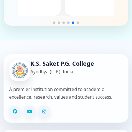
ection
shma Shukla - Routine Clerk
run Kumar Pandey - Clerk
Seema Pandey - Clerk
Madhu Srivastava - Clerk
atuk Narayan Singh - Clerk
avindra Kumar Pandey - Clerk
K.S. Saket P.G. College
Ayodhya (U.P.), India
A premier institution committed to academic
excellence, research, values and student success.