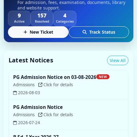
For admission, fees, examination, documents, library
and website support.
9
157
4
Active
Resolved
Categories
New Ticket
Track Status
Latest Notices
View All
PG Admission Notice
Admissions
Click for details
2026-07-24
B.Ed.-I Year 2026-27
B.Ed.-I Year 2026-27 Admission Started on 21,22,23
July 2026
Admissions
Click for details
2026-07-20