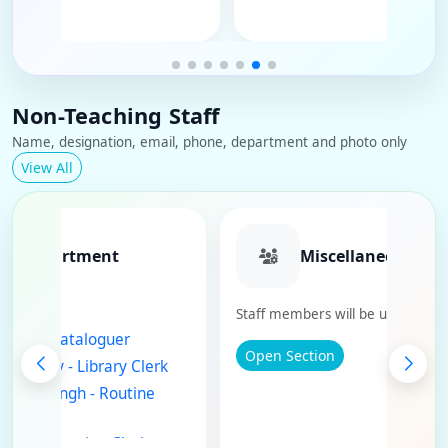
Non-Teaching Staff
Name, designation, email, phone, department and photo only
View All
Library Department
Miscellaneo
embers
Staff members will be up
iyanka Singh - Cataloguer
Open Section
am Janam Yadav - Library Clerk
ukesh Pratap Singh - Routine
njan Mishra - Routine Clerk