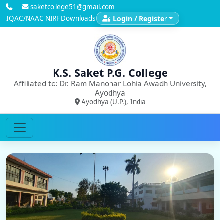
saketcollege51@gmail.com
IQAC/NAAC
NIRF
Downloads
Login / Register
K.S. Saket P.G. College
Affiliated to: Dr. Ram Manohar Lohia Awadh University,
Ayodhya
Ayodhya (U.P.), India