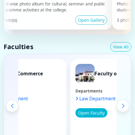
ise photo album for cultural, seminar and public
Photo album of
me activities at the college.
student progr
Open Gallery
(s)
3 photo(s)
Faculties
View All
Faculty of Commerce
Faculty of
tments
Departments
merce Department
Law Department
 Faculty
Open Faculty