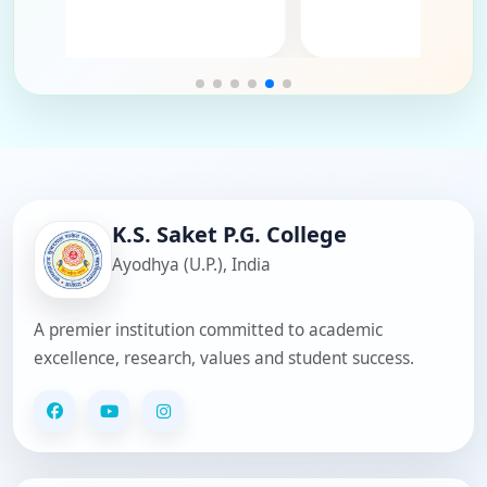
Open Section
Dr. Nishma Shukla - Routine Clerk
Mr. Arun Kumar Pandey - Clerk
Smt. Seema Pandey - Clerk
Smt. Madhu Srivastava - Clerk
Mr. Batuk Narayan Singh - Clerk
Mr. Ravindra Kumar Pandey - Clerk
K.S. Saket P.G. College
Ayodhya (U.P.), India
A premier institution committed to academic
excellence, research, values and student success.