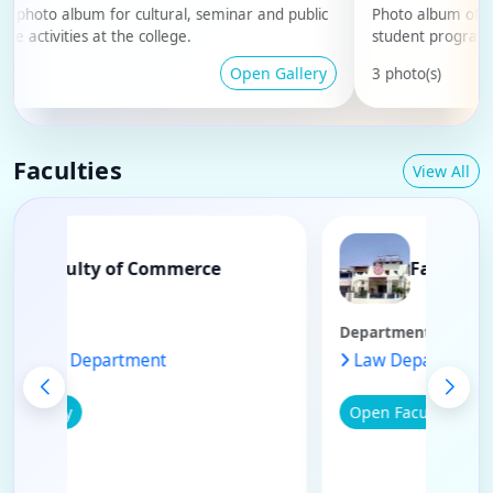
o album for cultural, seminar and public
Photo album of academi
ities at the college.
student programme m
Open Gallery
3 photo(s)
Faculties
View All
Faculty of Commerce
Fac
Departments
Departments
Commerce Department
Law Depa
Open Faculty
Open Facult