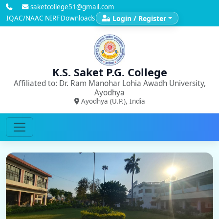
saketcollege51@gmail.com
IQAC/NAAC
NIRF
Downloads
Login / Register
K.S. Saket P.G. College
Affiliated to: Dr. Ram Manohar Lohia Awadh University,
Ayodhya
Ayodhya (U.P.), India