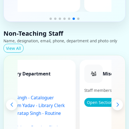
Non-Teaching Staff
Name, designation, email, phone, department and photo only
View All
Library Department
Misc
Staff Members
Staff members wi
Dr. Priyanka Singh - Cataloguer
Open Section
Mr. Ram Janam Yadav - Library Clerk
Mr. Mukesh Pratap Singh - Routine
Clerk
Mr. Ranjan Mishra - Routine Clerk