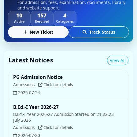
For admission, fees, examination, documents, library
and website support.
10
157
4
Active
Resolved
Categories
New Ticket
Track Status
Latest Notices
View All
PG Admission Notice
Admissions
Click for details
2026-07-24
B.Ed.-I Year 2026-27
B.Ed.-I Year 2026-27 Admission Started on 21,22,23
July 2026
Admissions
Click for details
2026-07-20