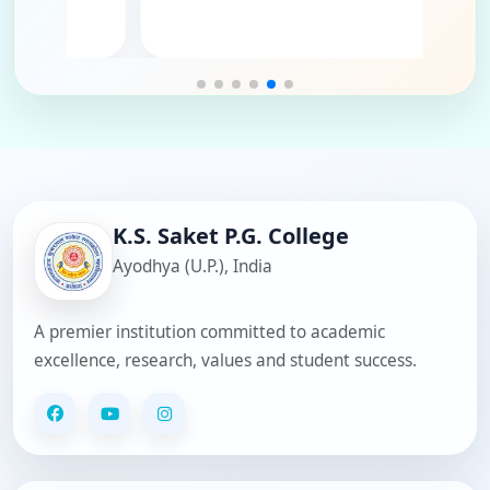
- Routine Clerk
ndey - Clerk
 - Clerk
ava - Clerk
Singh - Clerk
r Pandey - Clerk
K.S. Saket P.G. College
Ayodhya (U.P.), India
A premier institution committed to academic
excellence, research, values and student success.