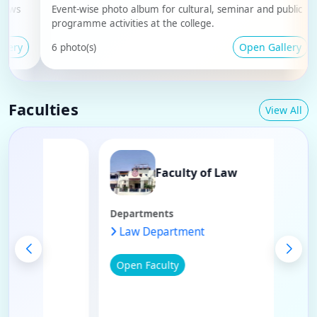
Event-wise photo album for cultural, seminar and public
Pho
programme activities at the college.
st
Open Gallery
6 photo(s)
3 p
Faculties
View All
of Commerce
Faculty of Law
Departments
rtment
Law Department
Open Faculty