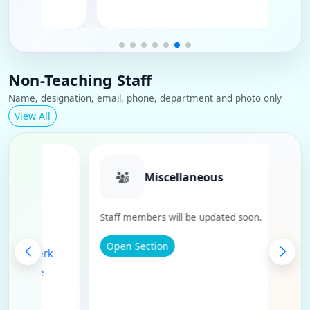
Non-Teaching Staff
Name, designation, email, phone, department and photo only
View All
epartment
Miscellaneous
Staff members will be updated soon.
 - Cataloguer
Open Section
v - Library Clerk
Singh - Routine
- Routine Clerk