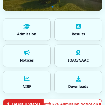
Admission
Results
Notices
IQAC/NAAC
NIRF
Downloads
on Notice on 03-08-2026
Latest Updates
•
PG Admissi
Admissions | 2026-08-03