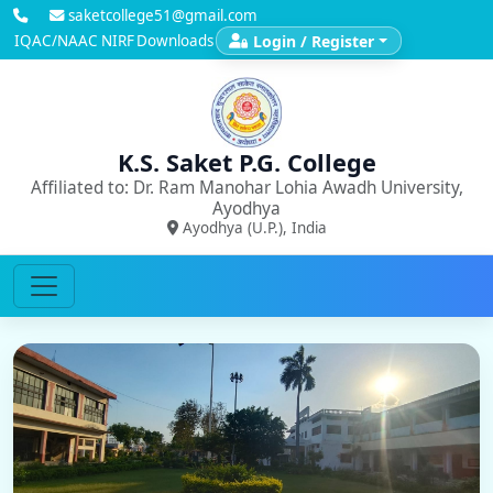
saketcollege51@gmail.com
IQAC/NAAC
NIRF
Downloads
Login / Register
K.S. Saket P.G. College
Affiliated to: Dr. Ram Manohar Lohia Awadh University,
Ayodhya
Ayodhya (U.P.), India