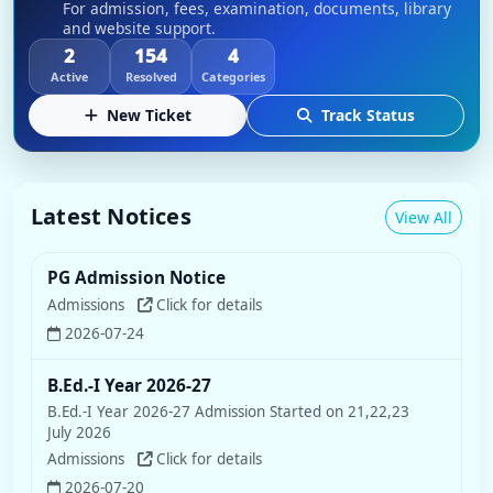
For admission, fees, examination, documents, library
and website support.
2
154
4
Active
Resolved
Categories
New Ticket
Track Status
Latest Notices
View All
PG Admission Notice
Admissions
Click for details
2026-07-24
B.Ed.-I Year 2026-27
B.Ed.-I Year 2026-27 Admission Started on 21,22,23
July 2026
Admissions
Click for details
2026-07-20