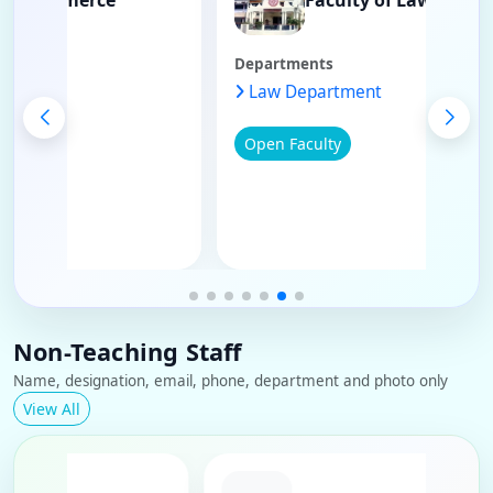
ts
Departments
e Department
Law Department
lty
Open Faculty
Non-Teaching Staff
Name, designation, email, phone, department and photo only
View All