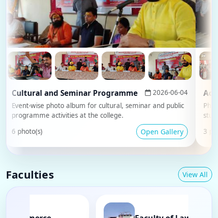
ultural and Seminar Programme
2026-06-04
ent-wise photo album for cultural, seminar and public
Photo albu
ogramme activities at the college.
student p
Open Gallery
photo(s)
3 photo(s)
Faculties
View All
aculty of Commerce
Faculty of Law